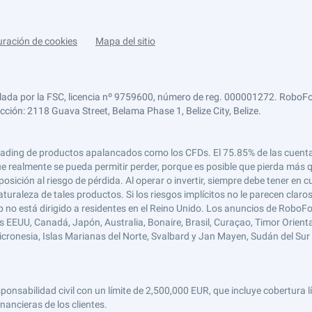
uración de cookies
Mapa del sitio
lada por la FSC, licencia nº 9759600, número de reg. 000001272. RoboFor
ección: 2118 Guava Street, Belama Phase 1, Belize City, Belize.
 el trading de productos apalancados como los CFDs. El 75.85% de las cuen
e realmente se pueda permitir perder, porque es posible que pierda más qu
ición al riesgo de pérdida. Al operar o invertir, siempre debe tener en cu
turaleza de tales productos. Si los riesgos implícitos no le parecen claro
 no está dirigido a residentes en el Reino Unido. Los anuncios de RoboFo
s EEUU, Canadá, Japón, Australia, Bonaire, Brasil, Curaçao, Timor Oriental,
 Micronesia, Islas Marianas del Norte, Svalbard y Jan Mayen, Sudán del Sur 
abilidad civil con un límite de 2,500,000 EUR, que incluye cobertura líd
nancieras de los clientes.