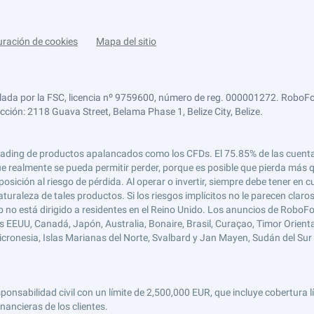
uración de cookies
Mapa del sitio
lada por la FSC, licencia nº 9759600, número de reg. 000001272. RoboFor
ección: 2118 Guava Street, Belama Phase 1, Belize City, Belize.
 el trading de productos apalancados como los CFDs. El 75.85% de las cuen
e realmente se pueda permitir perder, porque es posible que pierda más qu
ición al riesgo de pérdida. Al operar o invertir, siempre debe tener en cu
turaleza de tales productos. Si los riesgos implícitos no le parecen claro
 no está dirigido a residentes en el Reino Unido. Los anuncios de RoboFo
s EEUU, Canadá, Japón, Australia, Bonaire, Brasil, Curaçao, Timor Oriental,
 Micronesia, Islas Marianas del Norte, Svalbard y Jan Mayen, Sudán del Sur 
abilidad civil con un límite de 2,500,000 EUR, que incluye cobertura líd
nancieras de los clientes.