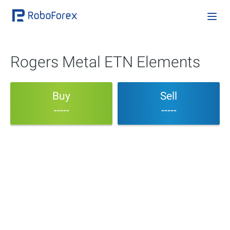
Rogers Metal ETN Elements
Buy
Sell
-----
-----