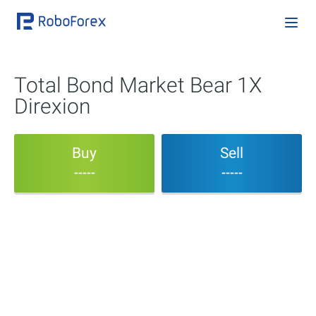
Total Bond Market Bear 1X
Direxion
Buy
Sell
-----
-----