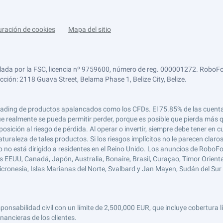
uración de cookies
Mapa del sitio
lada por la FSC, licencia nº 9759600, número de reg. 000001272. RoboFor
ección: 2118 Guava Street, Belama Phase 1, Belize City, Belize.
 el trading de productos apalancados como los CFDs. El 75.85% de las cuen
e realmente se pueda permitir perder, porque es posible que pierda más qu
ición al riesgo de pérdida. Al operar o invertir, siempre debe tener en cu
turaleza de tales productos. Si los riesgos implícitos no le parecen claro
 no está dirigido a residentes en el Reino Unido. Los anuncios de RoboFo
s EEUU, Canadá, Japón, Australia, Bonaire, Brasil, Curaçao, Timor Oriental,
 Micronesia, Islas Marianas del Norte, Svalbard y Jan Mayen, Sudán del Sur 
abilidad civil con un límite de 2,500,000 EUR, que incluye cobertura líd
nancieras de los clientes.