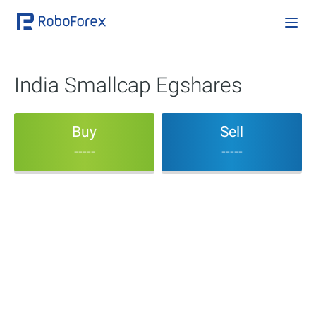
India Smallcap Egshares
Buy
Sell
-----
-----