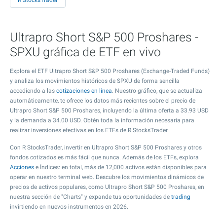
R StocksTrader
Ultrapro Short S&P 500 Proshares -
SPXU gráfica de ETF en vivo
Explora el ETF Ultrapro Short S&P 500 Proshares (Exchange-Traded Funds)
y analiza los movimientos históricos de SPXU de forma sencilla
accediendo a las
cotizaciones en línea
. Nuestro gráfico, que se actualiza
automáticamente, te ofrece los datos más recientes sobre el precio de
Ultrapro Short S&P 500 Proshares, incluyendo la última oferta a
33.93
USD
y la demanda a
34.00
USD. Obtén toda la información necesaria para
realizar inversiones efectivas en los ETFs de R StocksTrader.
Con R StocksTrader, invertir en Ultrapro Short S&P 500 Proshares y otros
fondos cotizados es más fácil que nunca. Además de los ETFs, explora
Acciones
e Índices: en total, más de 12,000 activos están disponibles para
operar en nuestro terminal web. Descubre los movimientos dinámicos de
precios de activos populares, como Ultrapro Short S&P 500 Proshares, en
nuestra sección de "Charts" y expande tus oportunidades de
trading
invirtiendo en nuevos instrumentos en 2026.