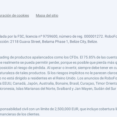
uración de cookies
Mapa del sitio
lada por la FSC, licencia nº 9759600, número de reg. 000001272. RoboFor
ección: 2118 Guava Street, Belama Phase 1, Belize City, Belize.
 el trading de productos apalancados como los CFDs. El 75.85% de las cuen
e realmente se pueda permitir perder, porque es posible que pierda más qu
ición al riesgo de pérdida. Al operar o invertir, siempre debe tener en cu
turaleza de tales productos. Si los riesgos implícitos no le parecen claro
 no está dirigido a residentes en el Reino Unido. Los anuncios de RoboFo
s EEUU, Canadá, Japón, Australia, Bonaire, Brasil, Curaçao, Timor Oriental,
 Micronesia, Islas Marianas del Norte, Svalbard y Jan Mayen, Sudán del Sur 
abilidad civil con un límite de 2,500,000 EUR, que incluye cobertura líd
nancieras de los clientes.