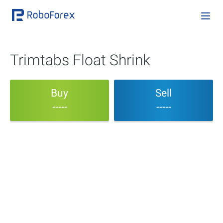
Trimtabs Float Shrink
Buy
Sell
-----
-----