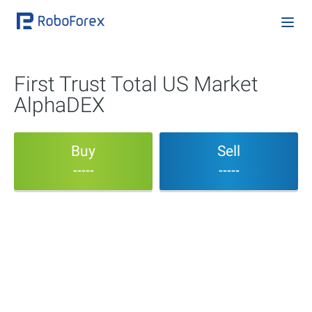
First Trust Total US Market
AlphaDEX
Buy
Sell
-----
-----