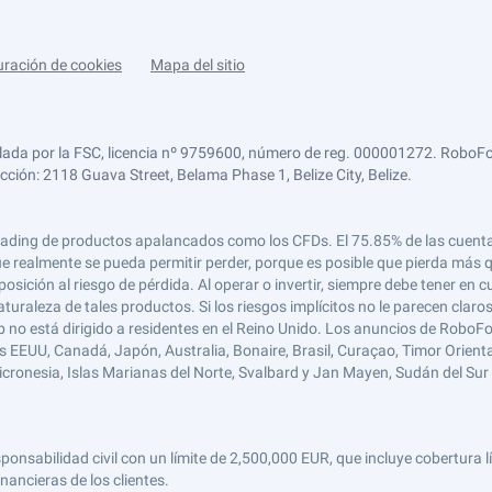
uración de cookies
Mapa del sitio
lada por la FSC, licencia nº 9759600, número de reg. 000001272. RoboFor
ección: 2118 Guava Street, Belama Phase 1, Belize City, Belize.
 el trading de productos apalancados como los CFDs. El 75.85% de las cuen
e realmente se pueda permitir perder, porque es posible que pierda más qu
ición al riesgo de pérdida. Al operar o invertir, siempre debe tener en cu
turaleza de tales productos. Si los riesgos implícitos no le parecen claro
 no está dirigido a residentes en el Reino Unido. Los anuncios de RoboFo
s EEUU, Canadá, Japón, Australia, Bonaire, Brasil, Curaçao, Timor Oriental,
 Micronesia, Islas Marianas del Norte, Svalbard y Jan Mayen, Sudán del Sur 
abilidad civil con un límite de 2,500,000 EUR, que incluye cobertura líd
nancieras de los clientes.