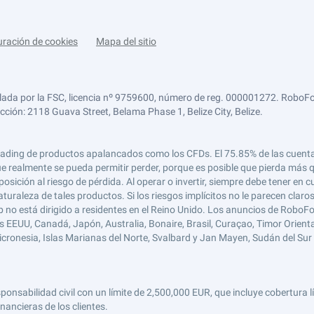
uración de cookies
Mapa del sitio
lada por la FSC, licencia nº 9759600, número de reg. 000001272. RoboFor
ección: 2118 Guava Street, Belama Phase 1, Belize City, Belize.
 el trading de productos apalancados como los CFDs. El 75.85% de las cuen
e realmente se pueda permitir perder, porque es posible que pierda más qu
ición al riesgo de pérdida. Al operar o invertir, siempre debe tener en cu
turaleza de tales productos. Si los riesgos implícitos no le parecen claro
 no está dirigido a residentes en el Reino Unido. Los anuncios de RoboFo
s EEUU, Canadá, Japón, Australia, Bonaire, Brasil, Curaçao, Timor Oriental,
 Micronesia, Islas Marianas del Norte, Svalbard y Jan Mayen, Sudán del Sur 
abilidad civil con un límite de 2,500,000 EUR, que incluye cobertura líd
nancieras de los clientes.