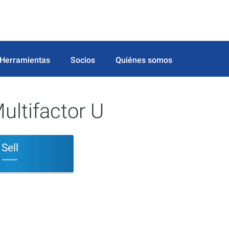
Herramientas
Socios
Quiénes somos
ultifactor U
Sell
-----