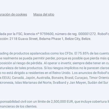
uración de cookies
Mapa del sitio
lada por la FSC, licencia nº 9759600, número de reg. 000001272. RoboFor
ección: 2118 Guava Street, Belama Phase 1, Belize City, Belize.
 el trading de productos apalancados como los CFDs. El 75.85% de las cuen
e realmente se pueda permitir perder, porque es posible que pierda más qu
ición al riesgo de pérdida. Al operar o invertir, siempre debe tener en cu
turaleza de tales productos. Si los riesgos implícitos no le parecen claro
 no está dirigido a residentes en el Reino Unido. Los anuncios de RoboFo
s EEUU, Canadá, Japón, Australia, Bonaire, Brasil, Curaçao, Timor Oriental,
 Micronesia, Islas Marianas del Norte, Svalbard y Jan Mayen, Sudán del Sur 
abilidad civil con un límite de 2,500,000 EUR, que incluye cobertura líd
nancieras de los clientes.