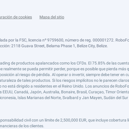
uración de cookies
Mapa del sitio
lada por la FSC, licencia nº 9759600, número de reg. 000001272. RoboFor
ección: 2118 Guava Street, Belama Phase 1, Belize City, Belize.
 el trading de productos apalancados como los CFDs. El 75.85% de las cuen
e realmente se pueda permitir perder, porque es posible que pierda más qu
ición al riesgo de pérdida. Al operar o invertir, siempre debe tener en cu
turaleza de tales productos. Si los riesgos implícitos no le parecen claro
 no está dirigido a residentes en el Reino Unido. Los anuncios de RoboFo
s EEUU, Canadá, Japón, Australia, Bonaire, Brasil, Curaçao, Timor Oriental,
 Micronesia, Islas Marianas del Norte, Svalbard y Jan Mayen, Sudán del Sur 
abilidad civil con un límite de 2,500,000 EUR, que incluye cobertura líd
nancieras de los clientes.