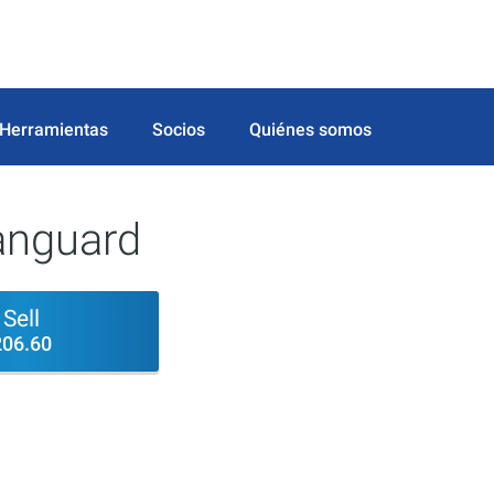
Herramientas
Socios
Quiénes somos
anguard
Sell
206.60