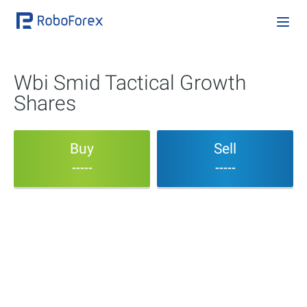
Wbi Smid Tactical Growth
Shares
Buy
Sell
-----
-----