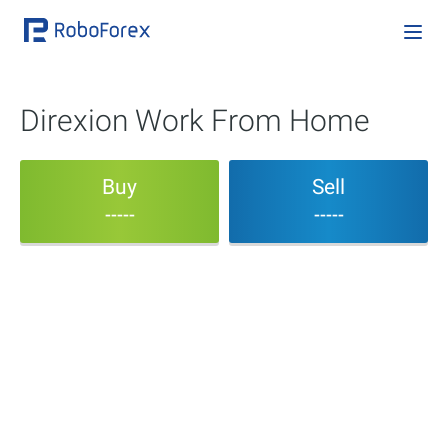
Direxion Work From Home
Buy
Sell
-----
-----