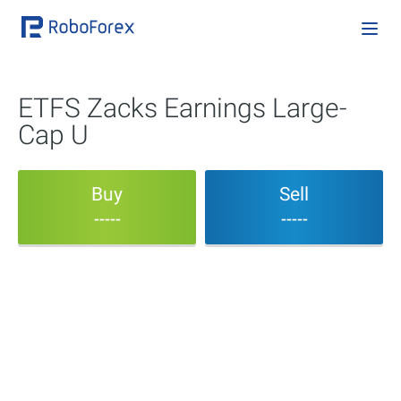
ETFS Zacks Earnings Large-
Cap U
Buy
Sell
-----
-----