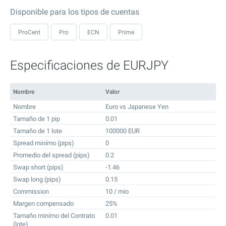
Disponible para los tipos de cuentas
ProCent
Pro
ECN
Prime
Especificaciones de EURJPY
Nombre
Valor
Nombre
Euro vs Japanese Yen
Tamaño de 1 pip
0.01
Tamaño de 1 lote
100000 EUR
Spread minímo (pips)
0
Promedio del spread (pips)
0.2
Swap short (pips)
-1.46
Swap long (pips)
0.15
Commission
10 / mio
Margen compensado
25%
Tamaño minímo del Contrato
0.01
(lote)