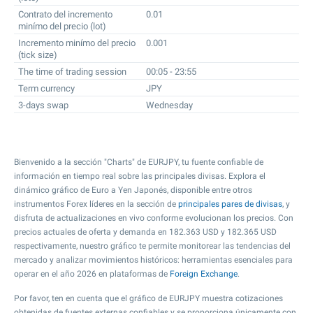
Contrato del incremento
0.01
minímo del precio (lot)
Incremento minímo del precio
0.001
(tick size)
The time of trading session
00:05 - 23:55
Term currency
JPY
3-days swap
Wednesday
Bienvenido a la sección "Charts" de EURJPY, tu fuente confiable de
información en tiempo real sobre las principales divisas. Explora el
dinámico gráfico de Euro a Yen Japonés, disponible entre otros
instrumentos Forex líderes en la sección de
principales pares de divisas
, y
disfruta de actualizaciones en vivo conforme evolucionan los precios. Con
precios actuales de oferta y demanda en
182.363
USD y
182.365
USD
respectivamente, nuestro gráfico te permite monitorear las tendencias del
mercado y analizar movimientos históricos: herramientas esenciales para
operar en el año 2026 en plataformas de
Foreign Exchange
.
Por favor, ten en cuenta que el gráfico de EURJPY muestra cotizaciones
obtenidas de fuentes externas confiables y se proporciona únicamente con