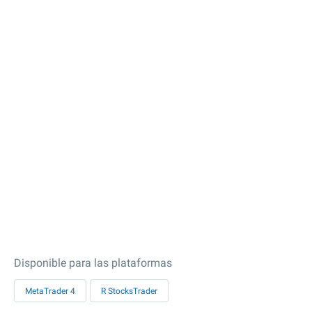
Disponible para las plataformas
MetaTrader 4
R StocksTrader