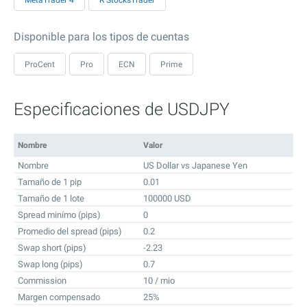
MetaTrader 4
R StocksTrader
Disponible para los tipos de cuentas
ProCent
Pro
ECN
Prime
Especificaciones de USDJPY
Nombre
Valor
Nombre
US Dollar vs Japanese Yen
Tamaño de 1 pip
0.01
Tamaño de 1 lote
100000 USD
Spread minímo (pips)
0
Promedio del spread (pips)
0.2
Swap short (pips)
-2.23
Swap long (pips)
0.7
Commission
10 / mio
Margen compensado
25%