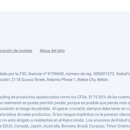
uración de cookies
Mapa del sitio
lada por la FSC, licencia nº 9759600, número de reg. 000001272. RoboFor
ección: 2118 Guava Street, Belama Phase 1, Belize City, Belize.
 el trading de productos apalancados como los CFDs. El 75.85% de las cuen
e realmente se pueda permitir perder, porque es posible que pierda más qu
ición al riesgo de pérdida. Al operar o invertir, siempre debe tener en cu
turaleza de tales productos. Si los riesgos implícitos no le parecen claro
 no está dirigido a residentes en el Reino Unido. Los anuncios de RoboFo
s EEUU, Canadá, Japón, Australia, Bonaire, Brasil, Curaçao, Timor Oriental,