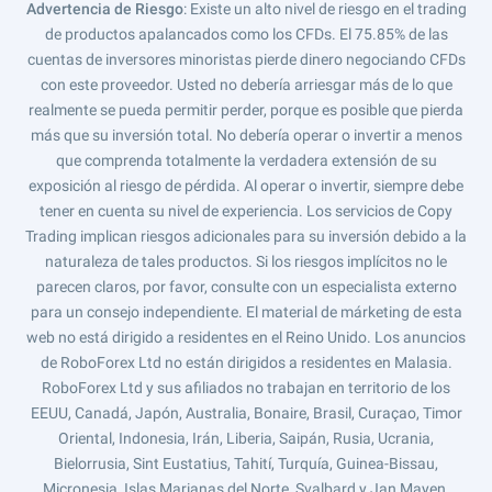
Advertencia de Riesgo
: Existe un alto nivel de riesgo en el trading
de productos apalancados como los CFDs. El 75.85% de las
cuentas de inversores minoristas pierde dinero negociando CFDs
con este proveedor. Usted no debería arriesgar más de lo que
realmente se pueda permitir perder, porque es posible que pierda
más que su inversión total. No debería operar o invertir a menos
que comprenda totalmente la verdadera extensión de su
exposición al riesgo de pérdida. Al operar o invertir, siempre debe
tener en cuenta su nivel de experiencia. Los servicios de Copy
Trading implican riesgos adicionales para su inversión debido a la
naturaleza de tales productos. Si los riesgos implícitos no le
parecen claros, por favor, consulte con un especialista externo
para un consejo independiente. El material de márketing de esta
web no está dirigido a residentes en el Reino Unido. Los anuncios
de RoboForex Ltd no están dirigidos a residentes en Malasia.
RoboForex Ltd y sus afiliados no trabajan en territorio de los
EEUU, Canadá, Japón, Australia, Bonaire, Brasil, Curaçao, Timor
Oriental, Indonesia, Irán, Liberia, Saipán, Rusia, Ucrania,
Bielorrusia, Sint Eustatius, Tahití, Turquía, Guinea-Bissau,
Micronesia, Islas Marianas del Norte, Svalbard y Jan Mayen,