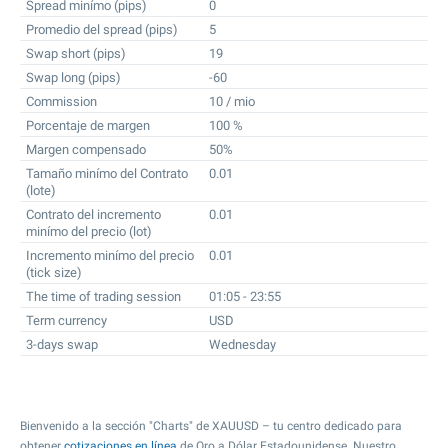
Spread minímo (pips)
0
Promedio del spread (pips)
5
Swap short (pips)
19
Swap long (pips)
-60
Commission
10 / mio
Porcentaje de margen
100 %
Margen compensado
50%
Tamaño minímo del Contrato
0.01
(lote)
Contrato del incremento
0.01
minímo del precio (lot)
Incremento minímo del precio
0.01
(tick size)
The time of trading session
01:05 - 23:55
Term currency
USD
3-days swap
Wednesday
Bienvenido a la sección "Charts" de XAUUSD – tu centro dedicado para
obtener
cotizaciones en línea
de Oro a Dólar Estadounidense. Nuestro