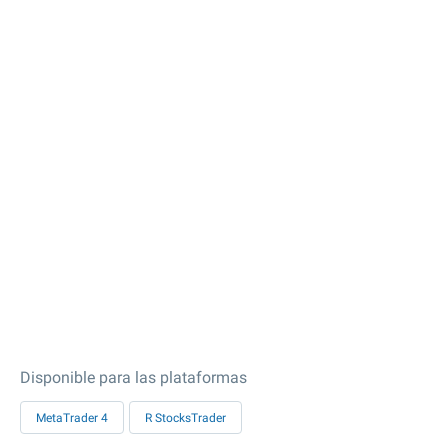
Disponible para las plataformas
MetaTrader 4
R StocksTrader