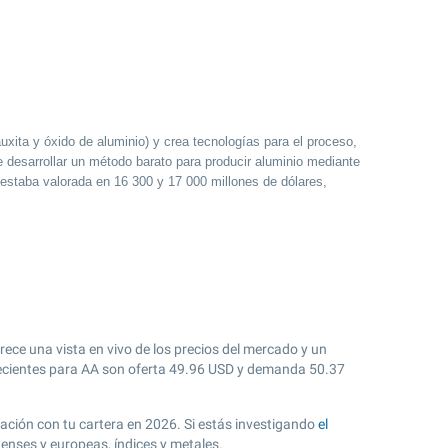
uxita y óxido de aluminio) y crea tecnologías para el proceso,
e desarrollar un método barato para producir aluminio mediante
estaba valorada en 16 300 y 17 000 millones de dólares,
rece una vista en vivo de los precios del mercado y un
cientes para AA son oferta
49.96
USD y demanda
50.37
lación con tu cartera en 2026. Si estás investigando
el
enses y europeas, índices y metales.