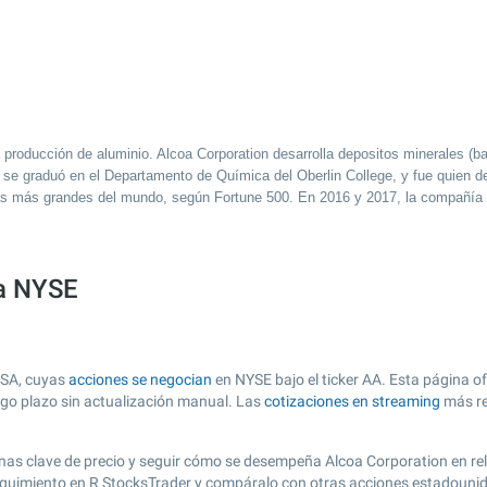
a producción de aluminio. Alcoa Corporation desarrolla depositos minerales (ba
 se graduó en el Departamento de Química del Oberlin College, y fue quien d
ñías más grandes del mundo, según Fortune 500. En 2016 y 2017, la compañía 
sa NYSE
USA, cuyas
acciones se negocian
en NYSE bajo el ticker AA. Esta página of
argo plazo sin actualización manual. Las
cotizaciones en streaming
más re
r zonas clave de precio y seguir cómo se desempeña Alcoa Corporation en re
 seguimiento en R StocksTrader y compáralo con otras acciones estadounid