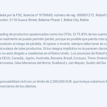
lada por la FSC, licencia nº 9759600, número de reg. 000001272. RoboFor
ección: 2118 Guava Street, Belama Phase 1, Belize City, Belize.
 el trading de productos apalancados como los CFDs. El 75.85% de las cuen
e realmente se pueda permitir perder, porque es posible que pierda más qu
ición al riesgo de pérdida. Al operar o invertir, siempre debe tener en cu
turaleza de tales productos. Si los riesgos implícitos no le parecen claro
 no está dirigido a residentes en el Reino Unido. Los anuncios de RoboFo
s EEUU, Canadá, Japón, Australia, Bonaire, Brasil, Curaçao, Timor Oriental,
 Micronesia, Islas Marianas del Norte, Svalbard y Jan Mayen, Sudán del Sur 
abilidad civil con un límite de 2,500,000 EUR, que incluye cobertura líd
nancieras de los clientes.