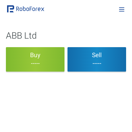
ABB Ltd
Buy
Sell
-----
-----