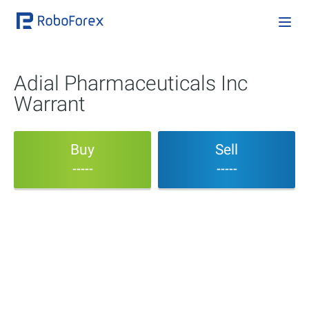
Adial Pharmaceuticals Inc
Warrant
Buy
Sell
-----
-----