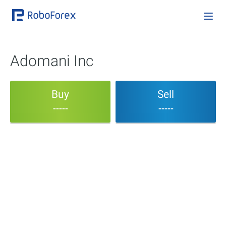
Adomani Inc
Buy
Sell
-----
-----