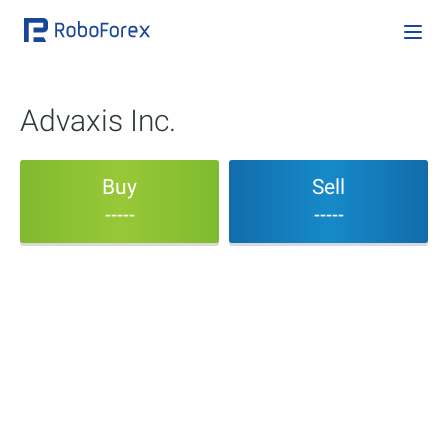
Advaxis Inc.
Buy
Sell
-----
-----