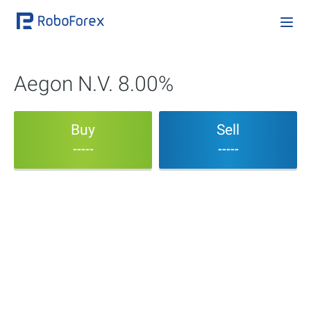
Aegon N.V. 8.00%
Buy
Sell
-----
-----