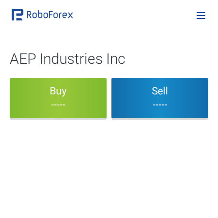
AEP Industries Inc
Buy
Sell
-----
-----