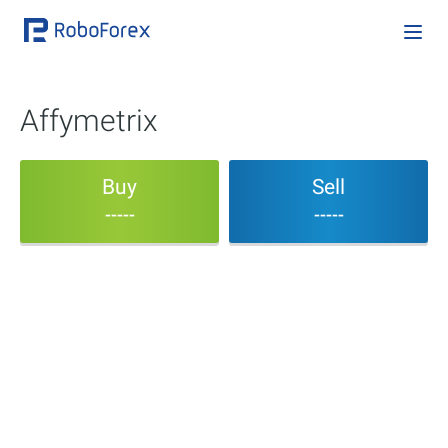
Affymetrix
Buy
Sell
-----
-----