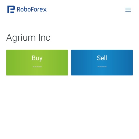
Agrium Inc
Buy
Sell
-----
-----