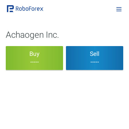
Achaogen Inc.
Buy
Sell
-----
-----