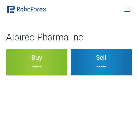
Albireo Pharma Inc.
Buy
Sell
-----
-----