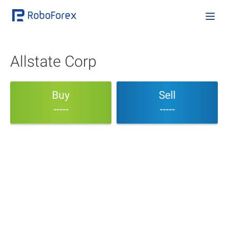
Allstate Corp
Buy
Sell
-----
-----