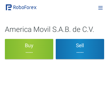
America Movil S.A.B. de C.V.
Buy
Sell
-----
-----