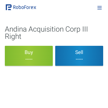
Andina Acquisition Corp III
Right
Buy
Sell
-----
-----