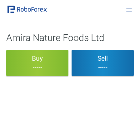
Amira Nature Foods Ltd
Buy
Sell
-----
-----