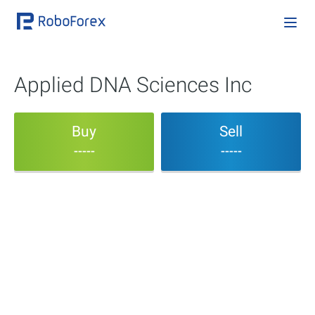
Applied DNA Sciences Inc
Buy
Sell
-----
-----