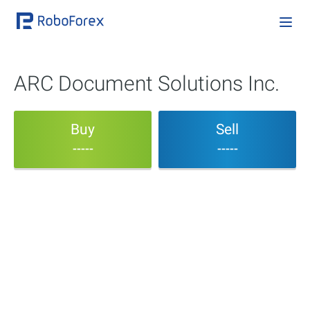
ARC Document Solutions Inc.
Buy
Sell
-----
-----