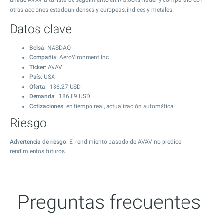
añade AVAV a tu lista de seguimiento en R StocksTrader y compáralo con
otras acciones estadounidenses y europeas, índices y metales.
Datos clave
Bolsa
: NASDAQ
Compañía
: AeroVironment Inc.
Ticker
: AVAV
País
: USA
Oferta
:
186.27
USD
Demanda
:
186.89
USD
Cotizaciones
: en tiempo real, actualización automática
Riesgo
Advertencia de riesgo
: El rendimiento pasado de AVAV no predice
rendimientos futuros.
Preguntas frecuentes