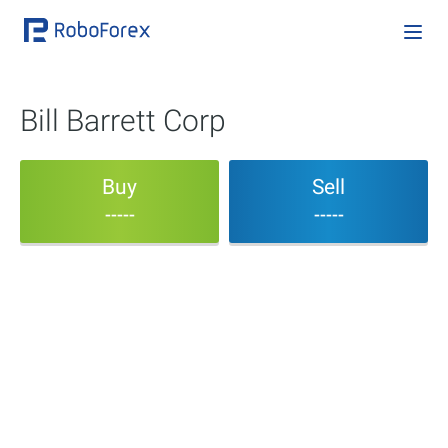
Bill Barrett Corp
Buy
Sell
-----
-----