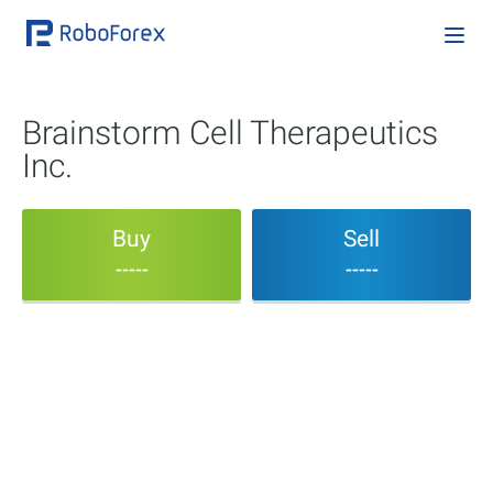
Brainstorm Cell Therapeutics
Inc.
Buy
Sell
-----
-----