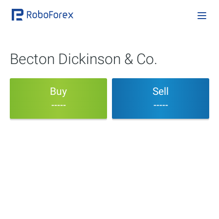
Becton Dickinson & Co.
Buy
Sell
-----
-----