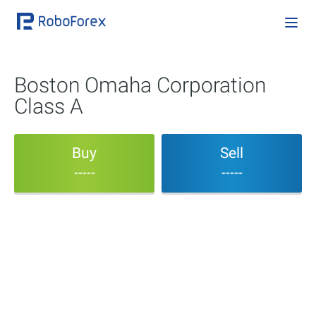
Boston Omaha Corporation
Class A
Buy
Sell
-----
-----