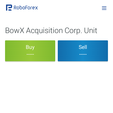
BowX Acquisition Corp. Unit
Buy
Sell
-----
-----