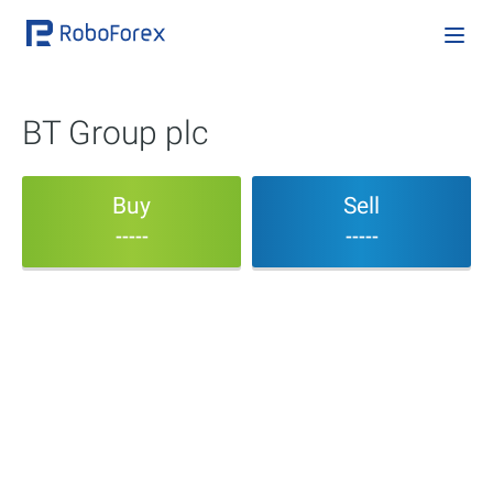
BT Group plc
Buy
Sell
-----
-----