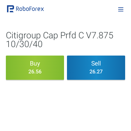
Citigroup Cap Prfd C V7.875
10/30/40
Buy
Sell
26.56
26.27