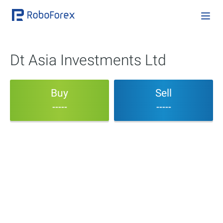
Dt Asia Investments Ltd
Buy
Sell
-----
-----