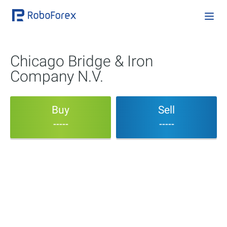
Chicago Bridge & Iron
Company N.V.
Buy
Sell
-----
-----