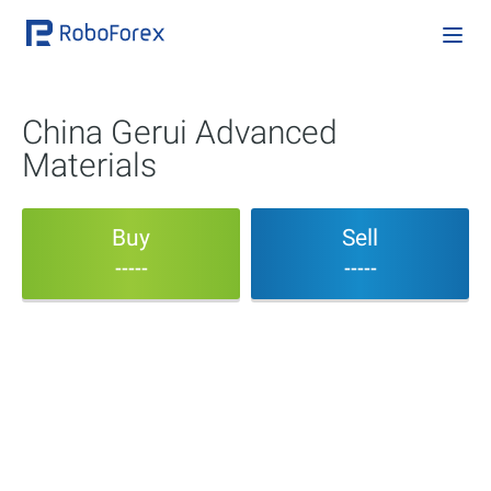
China Gerui Advanced
Materials
Buy
Sell
-----
-----