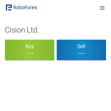
Cision Ltd.
Buy
Sell
-----
-----